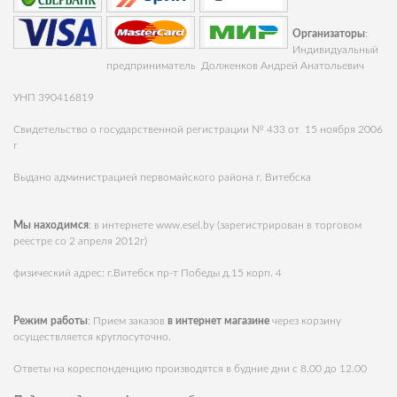
Организаторы
:
Индивидуальный
предприниматель Долженков Андрей Анатольевич
УНП 390416819
Свидетельство о государственной регистрации № 433 от 15 ноября 2006
г
Выдано администрацией первомайского района г. Витебска
Мы находимся
: в интернете
www.esel.by
(зарегистрирован в торговом
реестре со 2 апреля 2012г)
физический адрес: г.Витебск пр-т Победы д.15 корп. 4
Режим работы
: Прием заказов
в интернет магазине
через корзину
осуществляется круглосуточно.
Ответы на кореспонденцию производятся в будние дни с 8.00 до 12.00