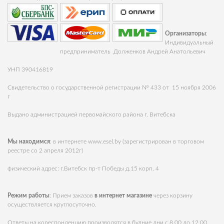
Организаторы
:
Индивидуальный
предприниматель Долженков Андрей Анатольевич
УНП 390416819
Свидетельство о государственной регистрации № 433 от 15 ноября 2006
г
Выдано администрацией первомайского района г. Витебска
Мы находимся
: в интернете
www.esel.by
(зарегистрирован в торговом
реестре со 2 апреля 2012г)
физический адрес: г.Витебск пр-т Победы д.15 корп. 4
Режим работы
: Прием заказов
в интернет магазине
через корзину
осуществляется круглосуточно.
Ответы на кореспонденцию производятся в будние дни с 8.00 до 12.00