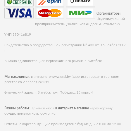
Организаторы
:
Индивидуальный
предприниматель Долженков Андрей Анатольевич
УНП 390416819
Свидетельство о государственной регистрации № 433 от 15 ноября 2006
г
Выдано администрацией первомайского района г. Витебска
Мы находимся
: в интернете
www.esel.by
(зарегистрирован в торговом
реестре со 2 апреля 2012г)
физический адрес: г.Витебск пр-т Победы д.15 корп. 4
Режим работы
: Прием заказов
в интернет магазине
через корзину
осуществляется круглосуточно.
Ответы на кореспонденцию производятся в будние дни с 8.00 до 12.00