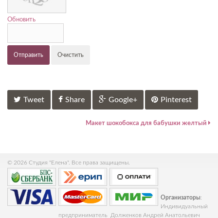
Обновить
Отправить
Очистить
Tweet
Share
Google+
Pinterest
Макет шокобокса для бабушки желтый
© 2026 Студия "Елена". Все права защищены.
Организаторы
:
Индивидуальный
предприниматель Долженков Андрей Анатольевич