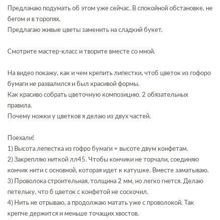
Предланаю подумать об этом уже сейчас. В спокойной обстановке, не
бегом и в торопях.
Предлагаю живые цветы заменить на сладкий букет.
Смотрите мастер-класс и творите вместе со мной.
На видео покажу, как и чем крепить липестки, чтоб цветок из гофоро
бумаги не развалился и был красивой формы.
Как красиво собрать цветочную композицию. 2 обязательных
правила.
Почему ножки у цветков я делаю из двух частей.
Поехали!
1) Высота лепестка из гофро бумаги = высоте двум конфетам.
2) Закрепляю ниткой лл45. Чтобы кончики не торчали, соединяю
кончик нити с основной, которая идет к катушке. Вместе заматываю.
3) Проволока строительная, толщина 2 мм, но легко гнется. Делаю
петельку, что б цветок с конфетой не соскочил.
4) Нить не отрываю, а продолжаю матать уже с проволокой. Так
крепче держится и меньше точащих хвостов.