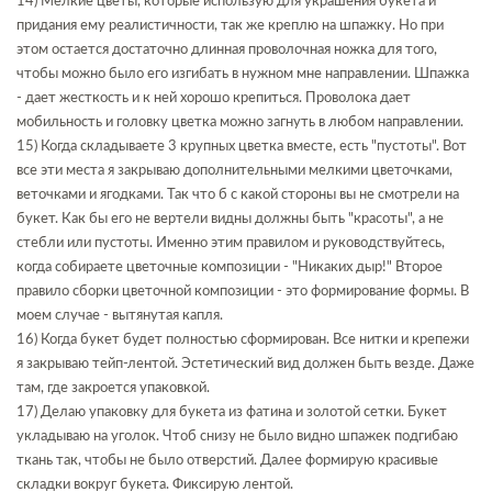
14) Мелкие цветы, которые использую для украшения букета и
придания ему реалистичности, так же креплю на шпажку. Но при
этом остается достаточно длинная проволочная ножка для того,
чтобы можно было его изгибать в нужном мне направлении. Шпажка
- дает жесткость и к ней хорошо крепиться. Проволока дает
мобильность и головку цветка можно загнуть в любом направлении.
15) Когда складываете 3 крупных цветка вместе, есть "пустоты". Вот
все эти места я закрываю дополнительными мелкими цветочками,
веточками и ягодками. Так что б с какой стороны вы не смотрели на
букет. Как бы его не вертели видны должны быть "красоты", а не
стебли или пустоты. Именно этим правилом и руководствуйтесь,
когда собираете цветочные композиции - "Никаких дыр!" Второе
правило сборки цветочной композиции - это формирование формы. В
моем случае - вытянутая капля.
16) Когда букет будет полностью сформирован. Все нитки и крепежи
я закрываю тейп-лентой. Эстетический вид должен быть везде. Даже
там, где закроется упаковкой.
17) Делаю упаковку для букета из фатина и золотой сетки. Букет
укладываю на уголок. Чтоб снизу не было видно шпажек подгибаю
ткань так, чтобы не было отверстий. Далее формирую красивые
складки вокруг букета. Фиксирую лентой.