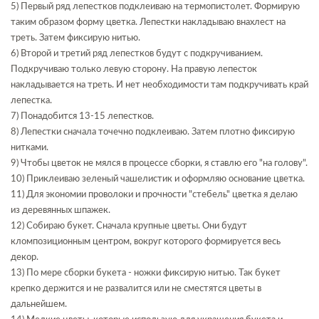
5) Первый ряд лепестков подклеиваю на термопистолет. Формирую
таким образом форму цветка. Лепестки накладываю внахлест на
треть. Затем фиксирую нитью.
6) Второй и третий ряд лепестков будут с подкручиванием.
Подкручиваю только левую сторону. На правую лепесток
накладывается на треть. И нет необходимости там подкручивать край
лепестка.
7) Понадобится 13-15 лепестков.
8) Лепестки сначала точечно подклеиваю. Затем плотно фиксирую
нитками.
9) Чтобы цветок не мялся в процессе сборки, я ставлю его "на голову".
10) Приклеиваю зеленый чашелистик и оформляю основание цветка.
11) Для экономии проволоки и прочности "стебель" цветка я делаю
из деревянных шпажек.
12) Собираю букет. Сначала крупные цветы. Они будут
кломпозиционным центром, вокруг которого формируется весь
декор.
13) По мере сборки букета - ножки фиксирую нитью. Так букет
крепко держится и не развалится или не сместятся цветы в
дальнейшем.