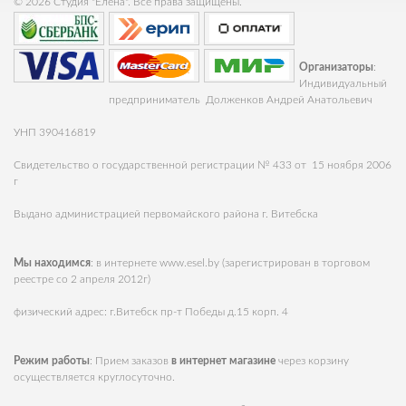
© 2026 Студия "Елена". Все права защищены.
Организаторы
:
Индивидуальный
предприниматель Долженков Андрей Анатольевич
УНП 390416819
Свидетельство о государственной регистрации № 433 от 15 ноября 2006
г
Выдано администрацией первомайского района г. Витебска
Мы находимся
: в интернете
www.esel.by
(зарегистрирован в торговом
реестре со 2 апреля 2012г)
физический адрес: г.Витебск пр-т Победы д.15 корп. 4
Режим работы
: Прием заказов
в интернет магазине
через корзину
осуществляется круглосуточно.