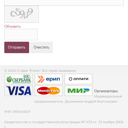
Обновить
Отправить
Очистить
© 2026 Студия "Елена". Все права защищены.
Организаторы
:
Индивидуальный
предприниматель Долженков Андрей Анатольевич
УНП 390416819
Свидетельство о государственной регистрации № 433 от 15 ноября 2006
г