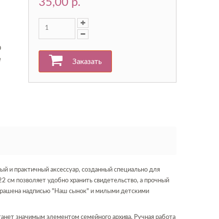
35,00 p.
О
е
Заказать
ый и практичный аксессуар, созданный специально для
2 см позволяет удобно хранить свидетельство, а прочный
крашена надписью "Наш сынок" и милыми детскими
станет значимым элементом семейного архива. Ручная работа