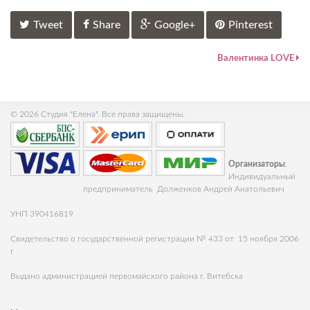
Tweet
Share
Google+
Pinterest
Валентинка LOVE
© 2026 Студия "Елена". Все права защищены.
Организаторы
:
Индивидуальный
предприниматель Долженков Андрей Анатольевич
УНП 390416819
Свидетельство о государственной регистрации № 433 от 15 ноября 2006
г
Выдано администрацией первомайского района г. Витебска