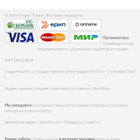
© 2026 Студия "Елена". Все права защищены.
Организаторы
:
Индивидуальный
предприниматель Долженков Андрей Анатольевич
УНП 390416819
Свидетельство о государственной регистрации № 433 от 15 ноября 2006
г
Выдано администрацией первомайского района г. Витебска
Мы находимся
: в интернете
www.esel.by
(зарегистрирован в торговом
реестре со 2 апреля 2012г)
физический адрес: г.Витебск пр-т Победы д.15 корп. 4
Режим работы
: Прием заказов
в интернет магазине
через корзину