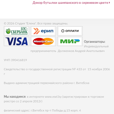
Декор бутылки шампанского в сиреневом цвете
© 2026 Студия "Елена". Все права защищены.
Организаторы
:
Индивидуальный
предприниматель Долженков Андрей Анатольевич
УНП 390416819
Свидетельство о государственной регистрации № 433 от 15 ноября 2006
г
Выдано администрацией первомайского района г. Витебска
Мы находимся
: в интернете
www.esel.by
(зарегистрирован в торговом
реестре со 2 апреля 2012г)
физический адрес: г.Витебск пр-т Победы д.15 корп. 4