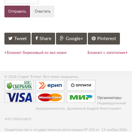
Отправить
Очистить
Tweet
Share
Google+
Pinterest
Блокнот бирюзовый из эко-кожи
Блокнот c логотипом
© 2026 Студия "Елена". Все права защищены.
Организаторы
:
Индивидуальный
предприниматель Долженков Андрей Анатольевич
УНП 390416819
Свидетельство о государственной регистрации № 433 от 15 ноября 2006