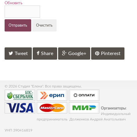
Обновить
Отправить
Очистить
Tweet
Share
Google+
Pinterest
© 2026 Студия "Елена". Все права защищены.
Организаторы
:
Индивидуальный
предприниматель Долженков Андрей Анатольевич
УНП 390416819