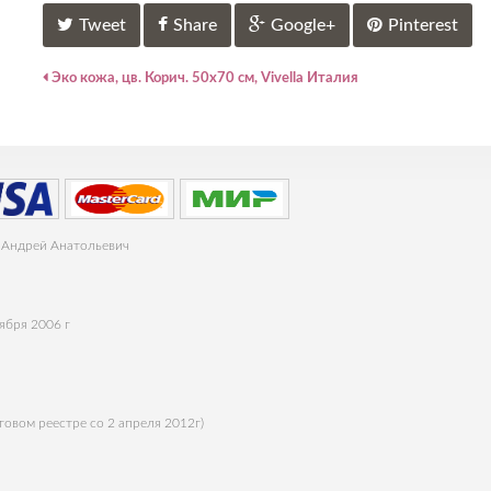
Tweet
Share
Google+
Pinterest
Эко кожа, цв. Корич. 50х70 см, Vivella Италия
 Андрей Анатольевич
ября 2006 г
говом реестре со 2 апреля 2012г)