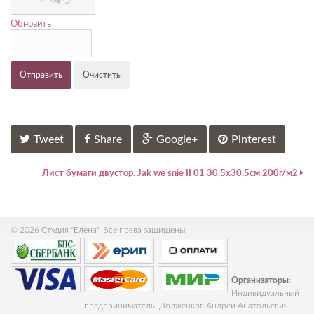
Обновить
Отправить
Очистить
Tweet
Share
Google+
Pinterest
Лист бумаги двустор. Jak we snie II 01 30,5х30,5см 200г/м2
© 2026 Студия "Елена". Все права защищены.
Организаторы
:
Индивидуальный
предприниматель Долженков Андрей Анатольевич