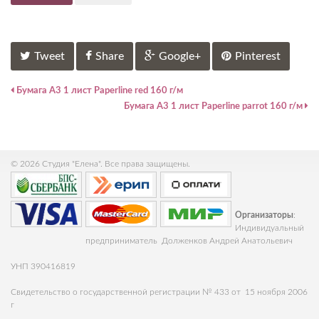
Tweet
Share
Google+
Pinterest
Бумага А3 1 лист Paperline red 160 г/м
Бумага А3 1 лист Paperline parrot 160 г/м
© 2026 Студия "Елена". Все права защищены.
Организаторы
:
Индивидуальный
предприниматель Долженков Андрей Анатольевич
УНП 390416819
Свидетельство о государственной регистрации № 433 от 15 ноября 2006
г