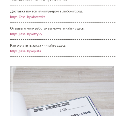
телефон/viber: +375 (29) 716-25-86
===================================================
Доставка
почтой или курьером в любой город.
https://esel.by/dostavka
===================================================
Отзывы
о моих работах вы можете найти здесь:
https://esel.by/otzyvy
===================================================
Как оплатить заказ
- читайте здесь:
https://esel.by/oplata
===================================================