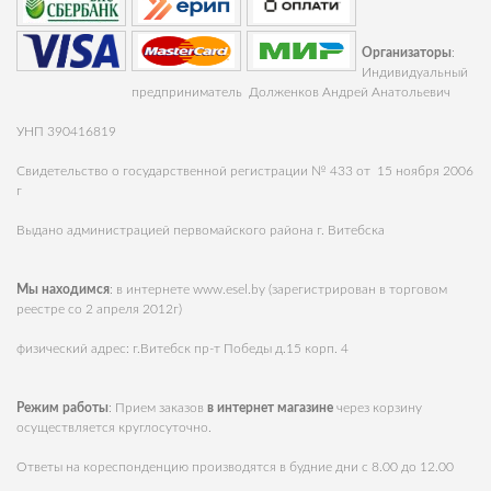
Организаторы
:
Индивидуальный
предприниматель Долженков Андрей Анатольевич
УНП 390416819
Свидетельство о государственной регистрации № 433 от 15 ноября 2006
г
Выдано администрацией первомайского района г. Витебска
Мы находимся
: в интернете
www.esel.by
(зарегистрирован в торговом
реестре со 2 апреля 2012г)
физический адрес: г.Витебск пр-т Победы д.15 корп. 4
Режим работы
: Прием заказов
в интернет магазине
через корзину
осуществляется круглосуточно.
Ответы на кореспонденцию производятся в будние дни с 8.00 до 12.00